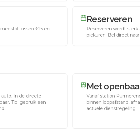
Reserveren
meestal tussen €15 en
Reserveren wordt sterk 
piekuren.
Bel direct naa
Met openbaar
 auto.
In de directe
Vanaf station
Purmeren
aar. Tip: gebruik een
binnen loopafstand, afhan
nd.
actuele dienstregeling.