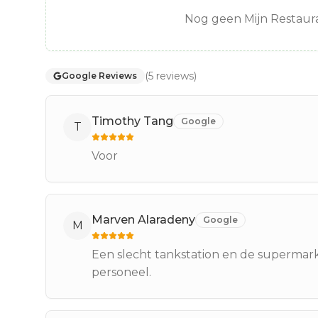
Nog geen Mijn Restaura
(
5
reviews
)
Google Reviews
Timothy Tang
Google
T
Voor
Marven Alaradeny
Google
M
Een slecht tankstation en de supermarkt
personeel.