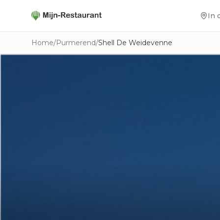
In 
Home
/
Purmerend
/
Shell De Weidevenne