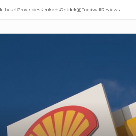
de buurt
Provincies
Keukens
Ontdek
Foodwall
Reviews