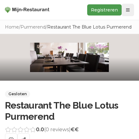
Registreren
Zoeken
Home
/
Purmerend
/
Restaurant The Blue Lotus Purmerend
In de buurt
Ontdek
Keukens
Foodwall
Reviews
Gesloten
Restaurant The Blue Lotus
Purmerend
0.0
(
0
reviews)
€€