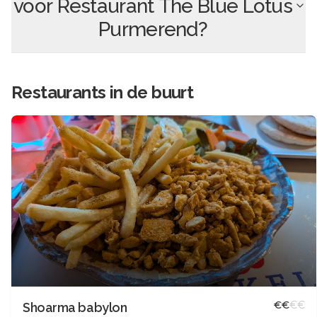
voor
Restaurant The Blue Lotus
Purmerend
?
Restaurants in de buurt
€
€
€
€
Shoarma babylon