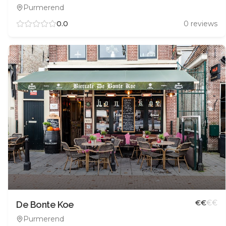
Purmerend
0.0
0
reviews
€
€
€
€
De Bonte Koe
Purmerend