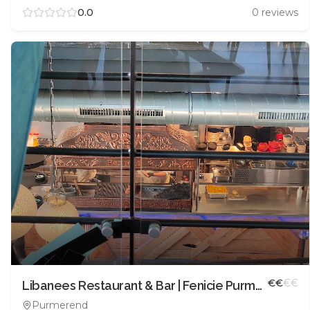
0.0
0
reviews
€
€
€
€
Libanees Restaurant & Bar | Fenicie Purmerend
Purmerend