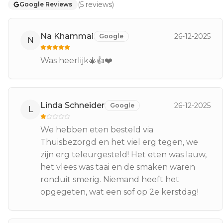
(
5
reviews
)
Google Reviews
Na Khammai
26-12-2025
Google
N
Was heerlijk🎄👍❤️
Linda Schneider
26-12-2025
Google
L
We hebben eten besteld via
Thuisbezorgd en het viel erg tegen, we
zijn erg teleurgesteld! Het eten was lauw,
het vlees was taai en de smaken waren
ronduit smerig. Niemand heeft het
opgegeten, wat een sof op 2e kerstdag!