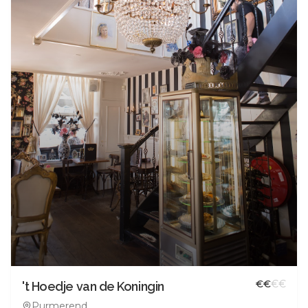
€
€
€
€
't Hoedje van de Koningin
Purmerend