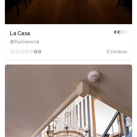
€
€
€
€
La Casa
Purmerend
0.0
0
reviews