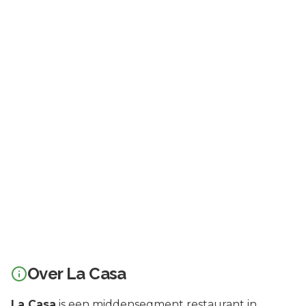
Over
La Casa
La Casa
is een
middensegment
restaurant in