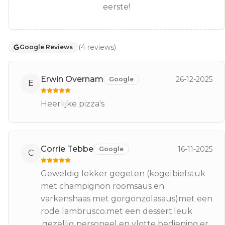
eerste!
(
4
reviews
)
Google Reviews
Erwin Overnam
26-12-2025
Google
E
Heerlijke pizza's
Corrie Tebbe
16-11-2025
Google
C
Geweldig lekker gegeten (kogelbiefstuk
met champignon roomsaus en
varkenshaas met gorgonzolasaus)met een
rode lambrusco.met een dessert.leuk
,gezellig personeel en vlotte bediening.er