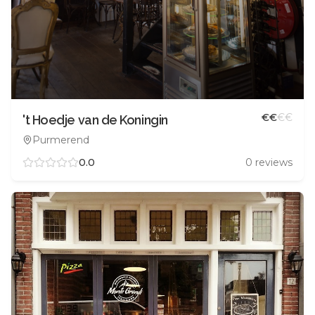
€
€
€
€
't Hoedje van de Koningin
Purmerend
0.0
0
reviews