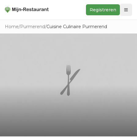
Registreren
Zoeken
Home
/
Purmerend
/
Cuisine Culinaire Purmerend
In de buurt
Ontdek
Keukens
Foodwall
Reviews