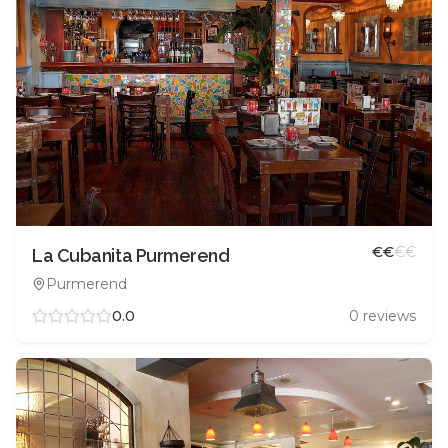
€
€
€
€
La Cubanita Purmerend
Purmerend
0.0
0
reviews