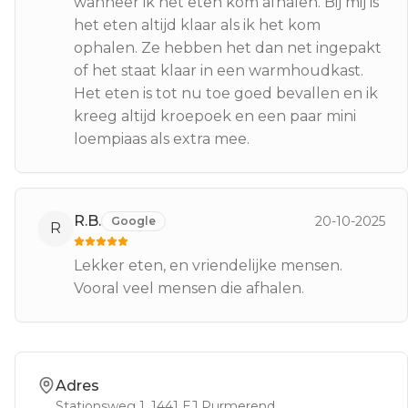
wanneer ik het eten kom afhalen. Bij mij is
het eten altijd klaar als ik het kom
ophalen. Ze hebben het dan net ingepakt
of het staat klaar in een warmhoudkast.
Het eten is tot nu toe goed bevallen en ik
kreeg altijd kroepoek en een paar mini
loempiaas als extra mee.
R.B.
20-10-2025
Google
R
Lekker eten, en vriendelijke mensen.
Vooral veel mensen die afhalen.
Adres
Stationsweg 1
, 1441 EJ
Purmerend