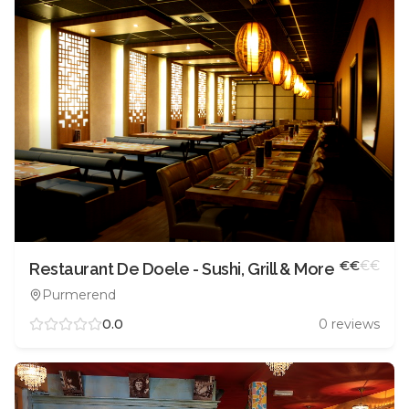
€
€
€
€
Restaurant De Doele - Sushi, Grill & More
Purmerend
0.0
0
reviews