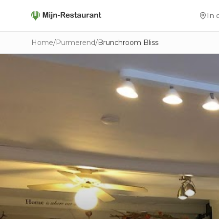
In 
Home
/
Purmerend
/
Brunchroom Bliss