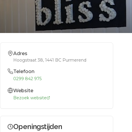
Adres
Hoogstraat 38
, 1441 BC
Purmerend
Telefoon
0299 842 975
Website
Bezoek website
Openingstijden