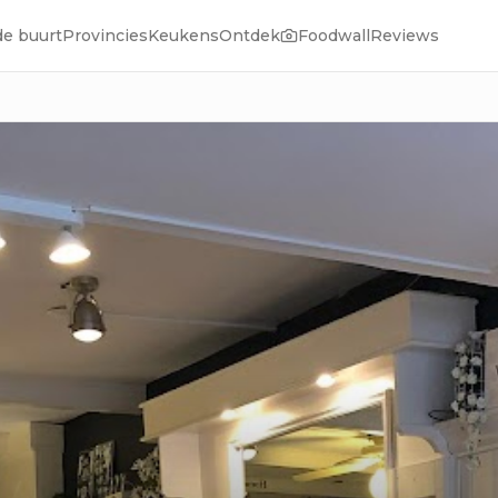
de buurt
Provincies
Keukens
Ontdek
Foodwall
Reviews