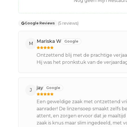
Nog geen Mijn Restaura
(
5
reviews
)
Google Reviews
Mariska W
Google
M
Ontzettend blij met de prachtige verjaa
Hij was het pronkstuk van de verjaardag
jay
Google
J
Een geweldige zaak met ontzettend vrie
aanrader! De linzensoep smaakt zelfs be
attent, en zorgen ervoor dat je maaltijd 
zaak is knus maar slim ingedeeld, met v