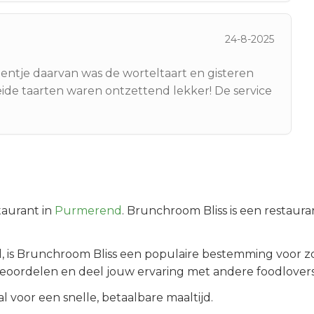
24-8-2025
 Eentje daarvan was de worteltaart en gisteren
eide taarten waren ontzettend lekker! De service
aurant in
Purmerend
.
Brunchroom Bliss is een restaur
d
, is
Brunchroom Bliss
een populaire bestemming voor zo
beoordelen en deel jouw ervaring met andere foodlovers
 voor een snelle, betaalbare maaltijd.