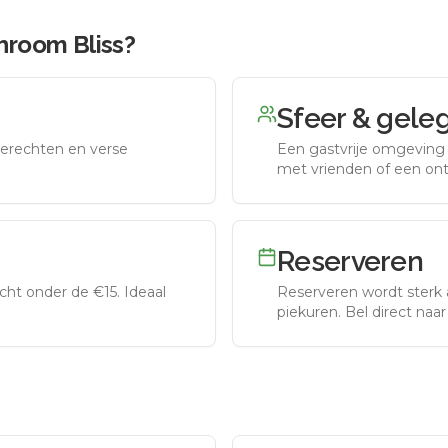
hroom Bliss
?
Sfeer & gele
erechten en verse
Een gastvrije omgeving g
met vrienden of een on
Reserveren
ht onder de €15. Ideaal
Reserveren wordt sterk 
piekuren.
Bel direct naa