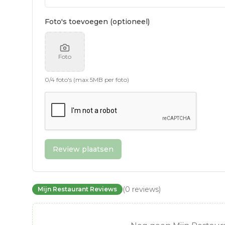
Foto's toevoegen (optioneel)
Foto
0
/
4
foto's (max 5MB per foto)
Review plaatsen
(
0
reviews
)
Mijn Restaurant Reviews