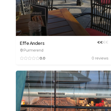
€
€
€
€
Effe Anders
Purmerend
0.0
0
reviews