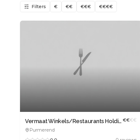
Filters
€
€€
€€€
€€€€
€
€
€
€
Vermaat Winkels/Restaurants Holding B.V.
Purmerend
0.0
0
reviews