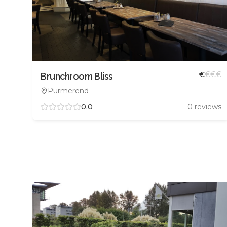
€
€
€
€
Brunchroom Bliss
Purmerend
0.0
0
reviews