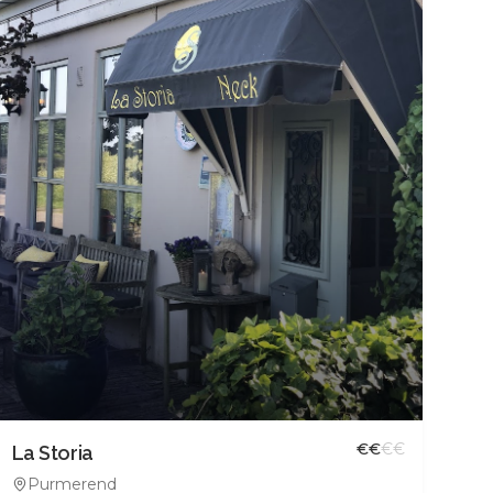
€
€
€
€
La Storia
Purmerend