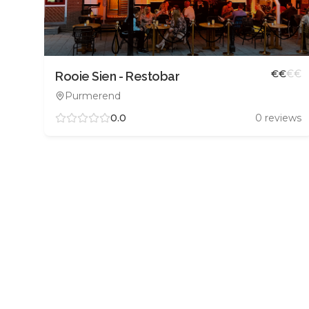
€
€
€
€
Rooie Sien - Restobar
Purmerend
0.0
0
reviews