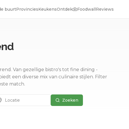
de buurt
Provincies
Keukens
Ontdek
Foodwall
Reviews
end
 Van gezellige bistro's tot fine dining -
dt een diverse mix van culinaire stijlen.
Filter
este match.
Zoeken