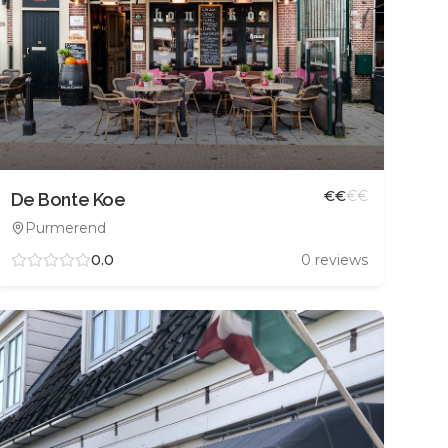
€
€
€
€
De Bonte Koe
Purmerend
0.0
0
reviews