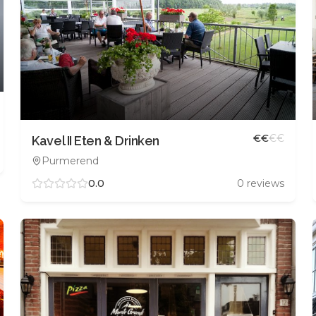
€
€
€
€
Kavel II Eten & Drinken
Purmerend
0.0
0
reviews