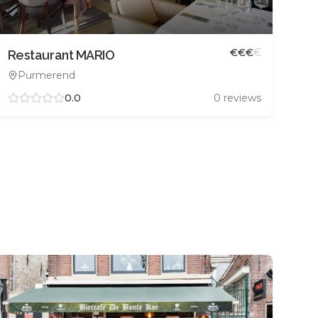
€
€
€
€
Restaurant MARIO
Purmerend
0.0
0
reviews