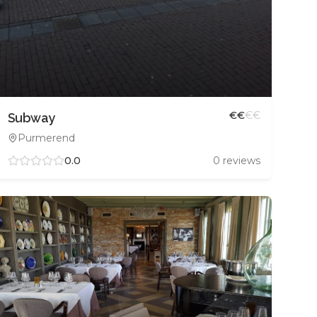
€
€
€
€
Subway
Purmerend
0.0
0
reviews