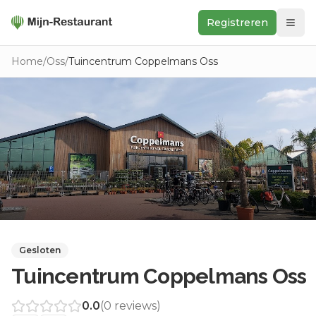
Registreren
Zoeken
Home
/
Oss
/
Tuincentrum Coppelmans Oss
In de buurt
Ontdek
Keukens
Foodwall
Reviews
Gesloten
Tuincentrum Coppelmans Oss
0.0
(
0
reviews)