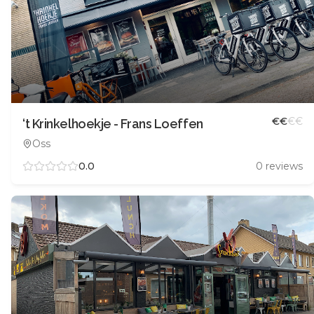
€
€
€
€
‘t Krinkelhoekje - Frans Loeffen
Oss
0.0
0
reviews