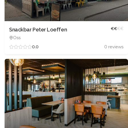
€
€
€
€
Snackbar Peter Loeffen
Oss
0.0
0
reviews