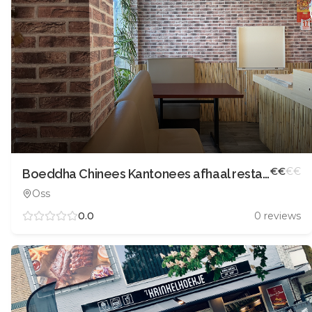
€
€
€
€
Boeddha Chinees Kantonees afhaal restaurant
Oss
0.0
0
reviews