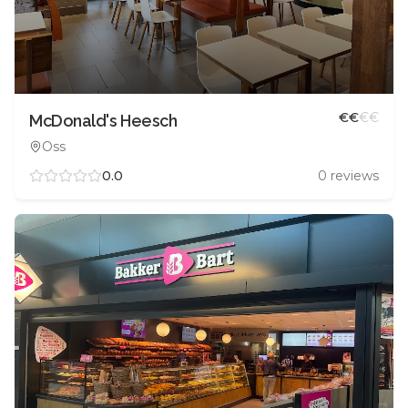
€
€
€
€
McDonald's Heesch
Oss
0.0
0
reviews