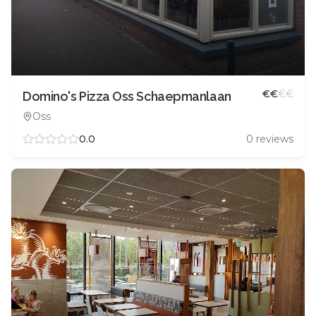
€
€
€
€
Domino's Pizza Oss Schaepmanlaan
Oss
0.0
0
reviews