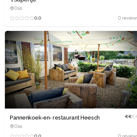
Oss
0.0
0
review
€
€
€
Pannenkoek-en- restaurant Heesch
Oss
0.0
0
review