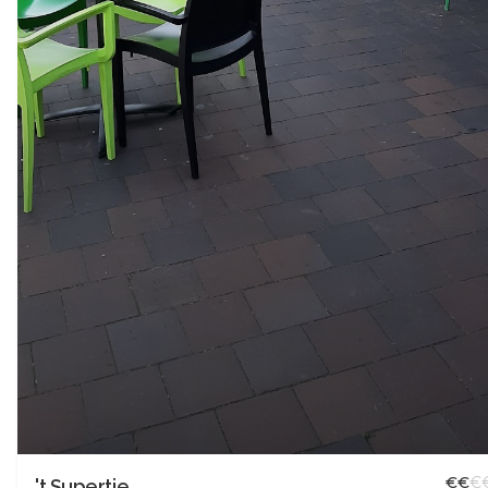
€
€
€
't Supertje