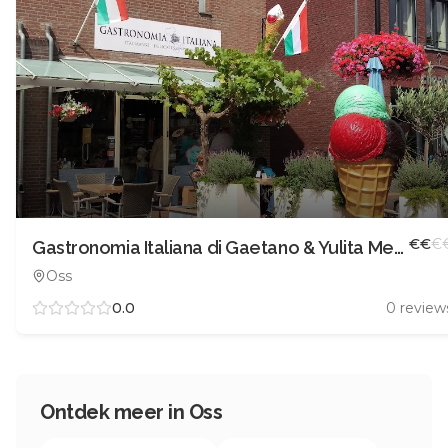
€
€
€
Gastronomia Italiana di Gaetano & Yulita Mercurio
Oss
0.0
0
review
Ontdek meer in
Oss