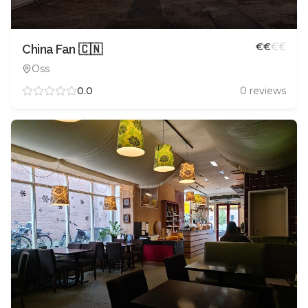
€
€
€
€
China Fan 🇨🇳
Oss
0.0
0
reviews