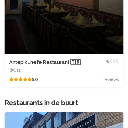
€
€
€
€
Antep kunefe Restaurant 🇹🇷
Oss
5.0
1
reviews
Restaurants in de buurt