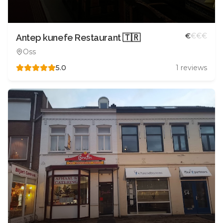
€
€
€
€
Antep kunefe Restaurant 🇹🇷
Oss
5.0
1
reviews