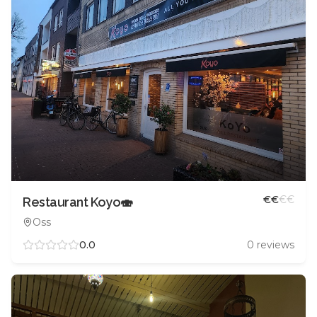
€
€
€
€
Restaurant Koyo🍣
Oss
0.0
0
reviews