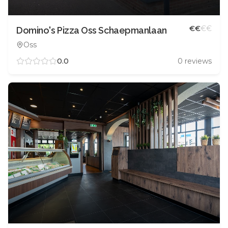
€
€
€
€
Domino's Pizza Oss Schaepmanlaan
Oss
0.0
0
reviews