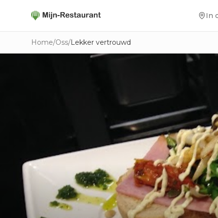
In 
Home
/
Oss
/
Lekker vertrouwd