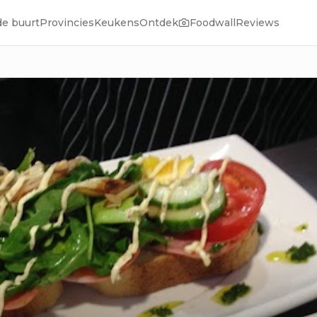
de buurt
Provincies
Keukens
Ontdek
Foodwall
Reviews