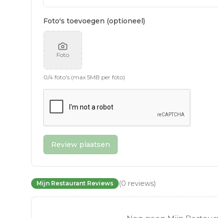
Foto's toevoegen (optioneel)
Foto
0
/
4
foto's (max 5MB per foto)
Review plaatsen
(
0
reviews
)
Mijn Restaurant Reviews