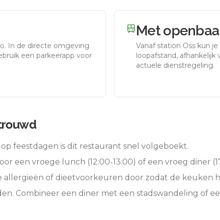
Met openbaar
to.
In de directe omgeving
Vanaf station
Oss
kun je
gebruik een parkeerapp voor
loopafstand, afhankelijk v
actuele dienstregeling.
rtrouwd
op feestdagen is dit restaurant snel volgeboekt.
oor een vroege lunch (12:00-13:00) of een vroeg diner (17
e allergieën of dieetvoorkeuren door zodat de keuken 
eden. Combineer een diner met een stadswandeling of e