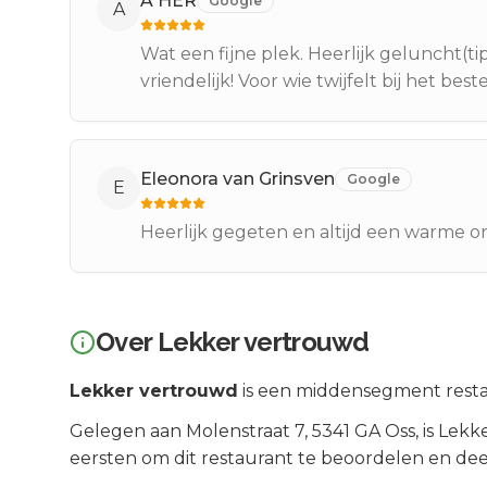
A HER
Google
A
Wat een fijne plek. Heerlijk geluncht(t
vriendelijk! Voor wie twijfelt bij het best
Eleonora van Grinsven
Google
E
Heerlijk gegeten en altijd een warme 
Over
Lekker vertrouwd
Lekker vertrouwd
is een
middensegment
resta
Gelegen aan
Molenstraat 7
, 5341 GA
Oss
, is
Lekk
eersten om dit restaurant te beoordelen en dee