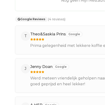
Nog geen Mijn Restaura
(
4
reviews
)
Google Reviews
Theo&Saskia Prins
Google
T
Prima gelegenheid met lekkere koffie en
Jenny Doan
Google
J
Werd meteen vriendelijk geholpen naar 
goed geprijsd en heel lekker!