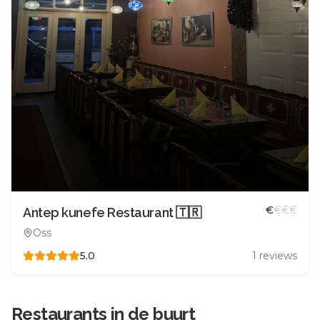
€
€
€
€
Antep kunefe Restaurant 🇹🇷
Oss
5.0
1
reviews
Restaurants in de buurt