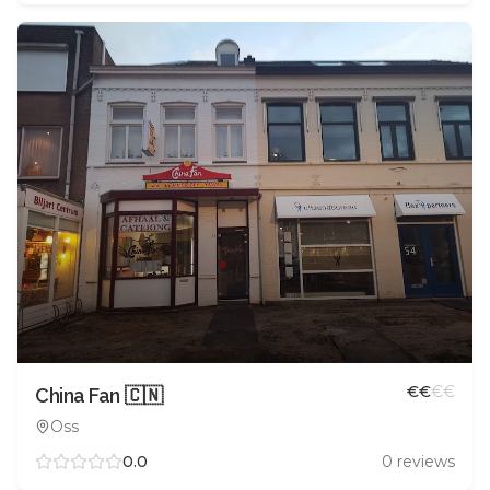
€
€
€
€
China Fan 🇨🇳
Oss
0.0
0
reviews