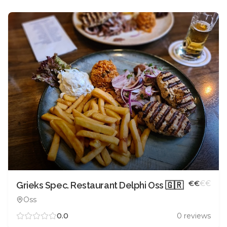
€
€
€
€
Grieks Spec. Restaurant Delphi Oss 🇬🇷
Oss
0.0
0
reviews