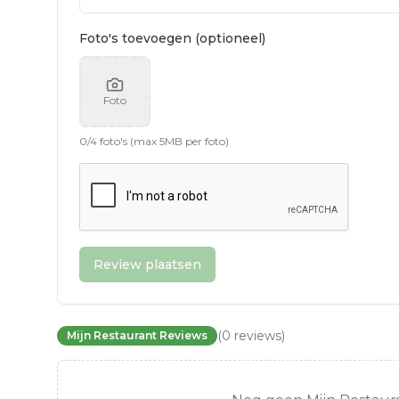
Foto's toevoegen (optioneel)
Foto
0
/
4
foto's (max 5MB per foto)
Review plaatsen
(
0
reviews
)
Mijn Restaurant Reviews