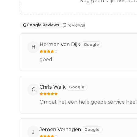
Nog geen Mijn Restaura
(
3
reviews
)
Google Reviews
Herman van Dijk
Google
H
goed
Chris Walk
Google
C
Omdat het een hele goede service heef
Jeroen Verhagen
Google
J