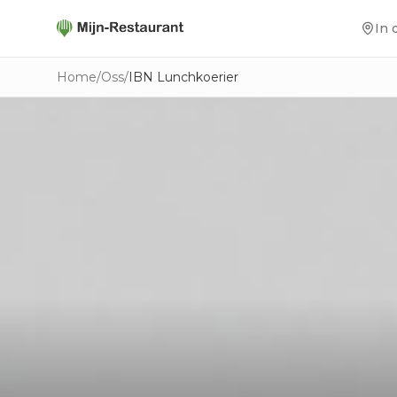
In 
Home
/
Oss
/
IBN Lunchkoerier