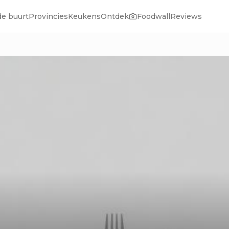
de buurt
Provincies
Keukens
Ontdek
Foodwall
Reviews