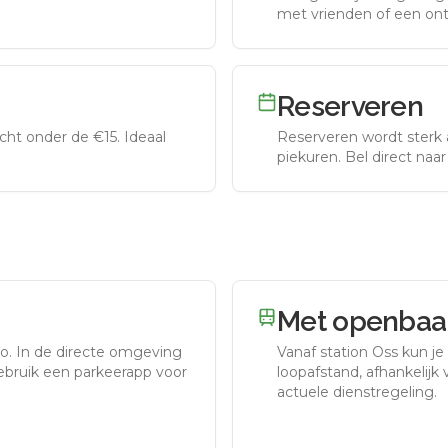
met vrienden of een on
Reserveren
ht onder de €15. Ideaal
Reserveren wordt sterk 
piekuren.
Bel direct naa
Met openbaar
to.
In de directe omgeving
Vanaf station
Oss
kun je
gebruik een parkeerapp voor
loopafstand, afhankelijk v
actuele dienstregeling.