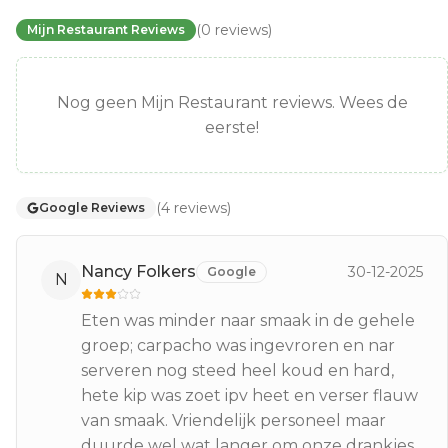
(
0
reviews
)
Mijn Restaurant Reviews
Nog geen Mijn Restaurant reviews. Wees de
eerste!
(
4
reviews
)
Google Reviews
Nancy Folkers
30-12-2025
Google
N
Eten was minder naar smaak in de gehele
groep; carpacho was ingevroren en nar
serveren nog steed heel koud en hard,
hete kip was zoet ipv heet en verser flauw
van smaak. Vriendelijk personeel maar
duurde wel wat langer om onze drankjes