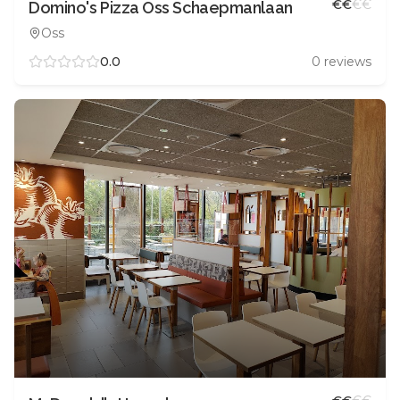
€
€
€
€
Domino's Pizza Oss Schaepmanlaan
Oss
0.0
0
reviews