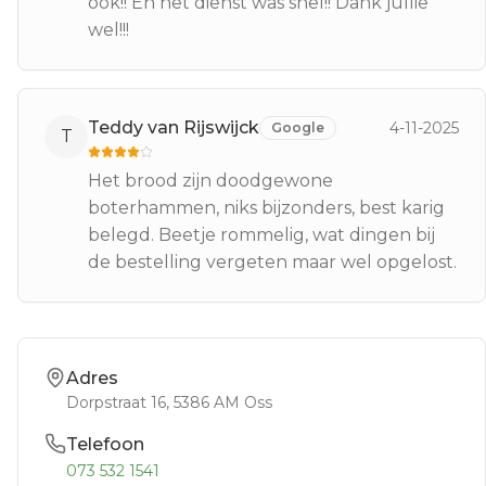
ook!! En het dienst was snel!! Dank jullie
wel!!!
Teddy van Rijswijck
4-11-2025
Google
T
Het brood zijn doodgewone
boterhammen, niks bijzonders, best karig
belegd. Beetje rommelig, wat dingen bij
de bestelling vergeten maar wel opgelost.
Adres
Dorpstraat 16
, 5386 AM
Oss
Telefoon
073 532 1541