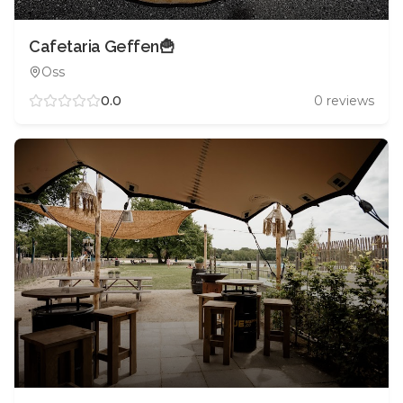
Cafetaria Geffen🍟
Oss
0.0
0
reviews