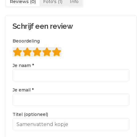
Reviews (
0
)
Foto's (
1
)
Info
Schrijf een review
Beoordeling
Je naam *
Je email *
Titel (optioneel)