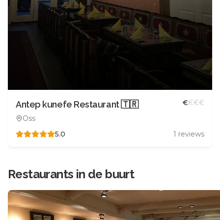
€
€
€
€
Antep kunefe Restaurant 🇹🇷
Oss
5.0
1
reviews
Restaurants in de buurt