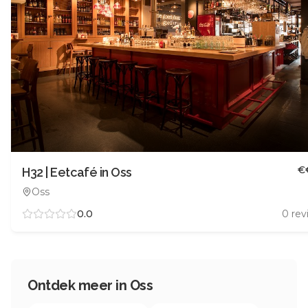
€
H32 | Eetcafé in Oss
Oss
0.0
0
rev
Ontdek meer in
Oss