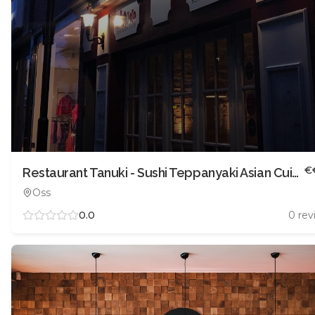
€
Restaurant Tanuki - Sushi Teppanyaki Asian Cuisine🍣
Oss
0.0
0
rev