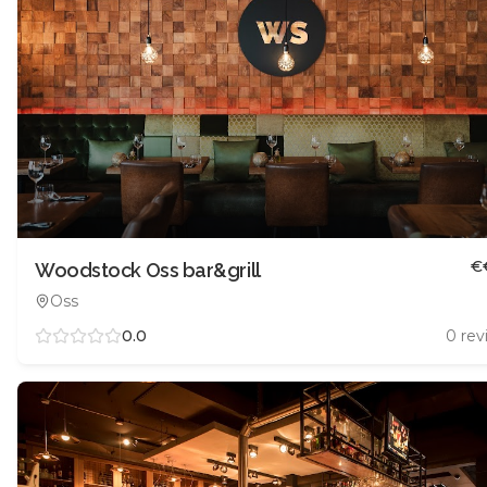
€
Woodstock Oss bar&grill
Oss
0.0
0
rev