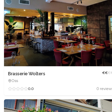
€
€
€
Brasserie Wolters
Oss
0.0
0
review