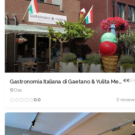
€
€
€
Gastronomia Italiana di Gaetano & Yulita Mercurio
Oss
0.0
0
review