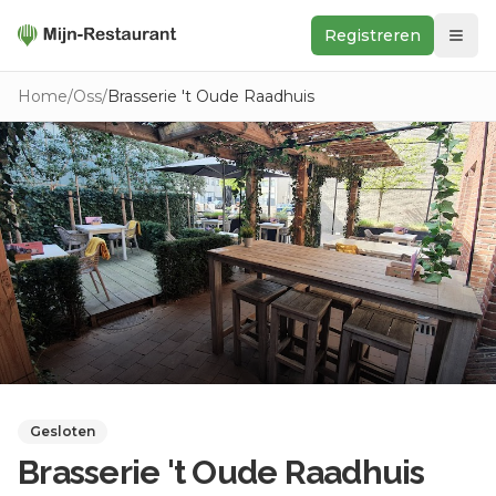
Registreren
Zoeken
Home
/
Oss
/
Brasserie 't Oude Raadhuis
In de buurt
Ontdek
Keukens
Foodwall
Reviews
Gesloten
Brasserie 't Oude Raadhuis