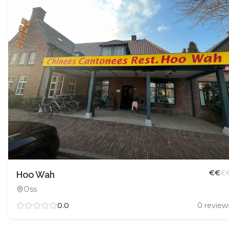
€
€
€
Hoo Wah
Oss
0.0
0
review