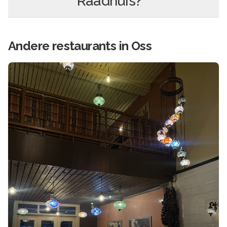
Raadhuis
?
Andere
restaurants in
Oss