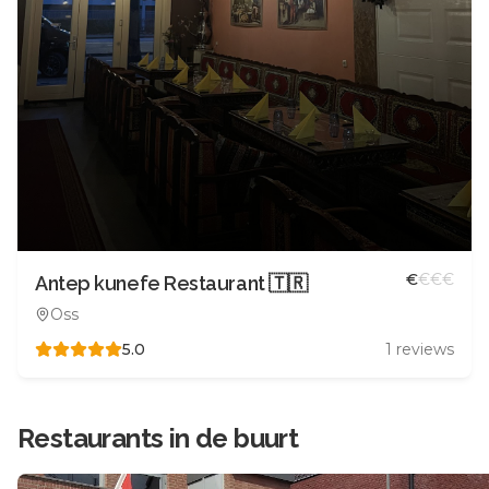
€
€
€
€
Antep kunefe Restaurant 🇹🇷
Oss
5.0
1
reviews
Restaurants in de buurt