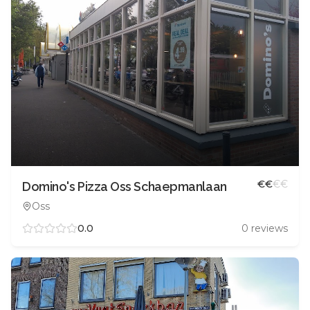
€
€
€
€
Domino's Pizza Oss Schaepmanlaan
Oss
0.0
0
reviews