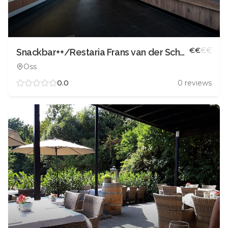
€
€
€
€
Snackbar++/Restaria Frans van der Schoot
Oss
0.0
0
reviews