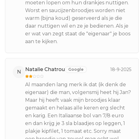
moeten lopen om hun drankjes nuttigen.
Worst en saucijzenbroodjes worden niet
warm (bijna koud) geserveerd als je die
daar nuttigen wil en ze je bedienen. Als je
er wat van zegt staat de "eigenaar" je boos
aan te kijken.
Natalie Chatrou
18-9-2025
Google
N
Al maanden lang merk ik dat (ik denk de
eigenaar) die man, volgensmij heet hij Jan?
Maar hij heeft vaak mijn broodjes klaar
gemaakt en helaas alle keren erg slecht
en karig. Een Italiaanse bol van 7/8 euro
en dan krijg je 3 sla blaadjes op leggen, 1
plakje kipfilet, 1 tomaat etc. Sorry maat
een broodje van zoveel mag echt wel