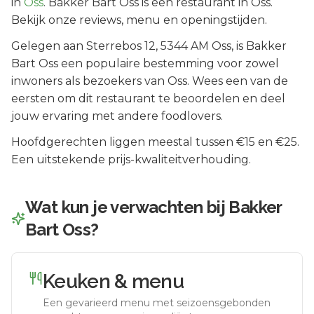
in
Oss
.
Bakker Bart Oss is een restaurant in Oss.
Bekijk onze reviews, menu en openingstijden.
Gelegen aan
Sterrebos 12
, 5344 AM
Oss
, is
Bakker
Bart Oss
een populaire bestemming voor zowel
inwoners als bezoekers van
Oss
.
Wees een van de
eersten om dit restaurant te beoordelen en deel
jouw ervaring met andere foodlovers.
Hoofdgerechten liggen meestal tussen €15 en €25.
Een uitstekende prijs-kwaliteitverhouding.
Wat kun je verwachten bij
Bakker
Bart Oss
?
Keuken & menu
Een gevarieerd menu met seizoensgebonden