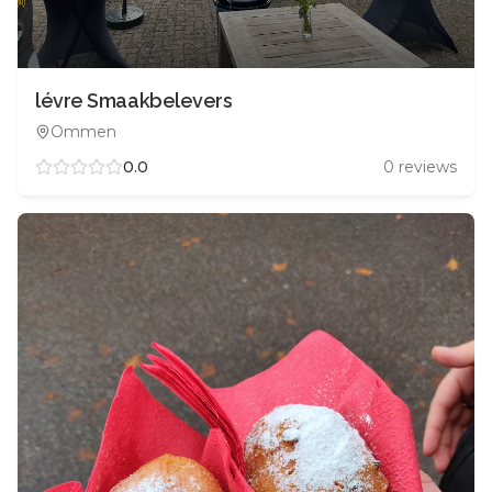
lévre Smaakbelevers
Ommen
0.0
0
reviews