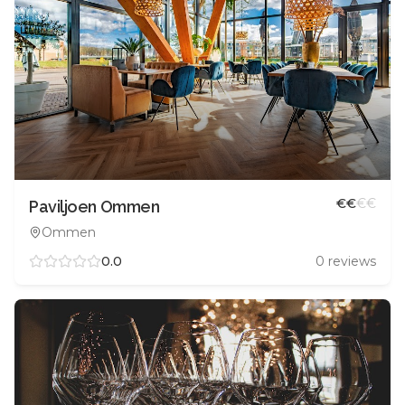
€
€
€
€
Paviljoen Ommen
Ommen
0.0
0
reviews