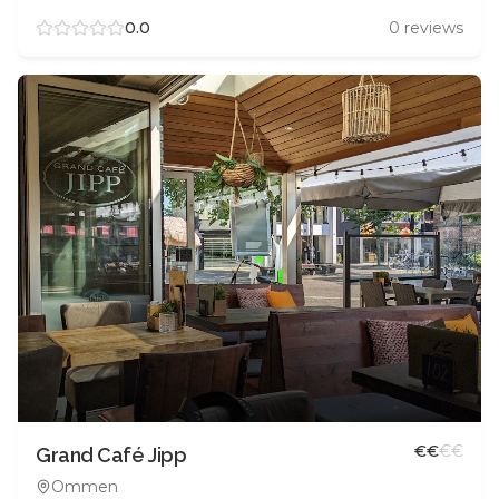
0.0
0
reviews
€
€
€
€
Grand Café Jipp
Ommen