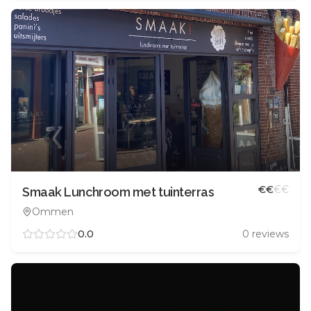
€
€
€
€
Smaak Lunchroom met tuinterras
Ommen
0.0
0
reviews