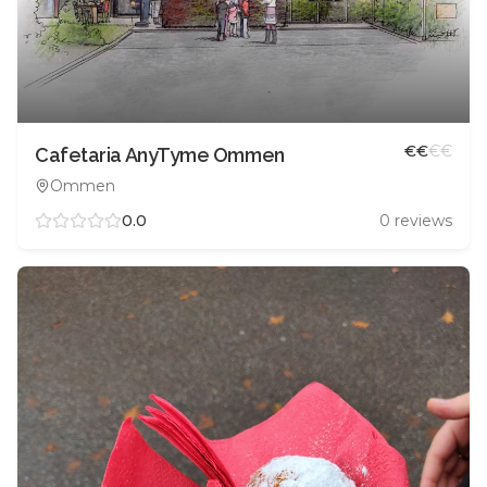
€
€
€
€
Cafetaria AnyTyme Ommen
Ommen
0.0
0
reviews