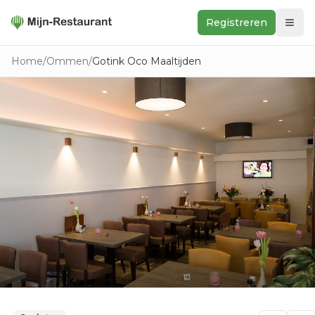
Registreren
Zoeken
Home
/
Ommen
/
Gotink Oco Maaltijden
In de buurt
Ontdek
Keukens
Foodwall
Reviews