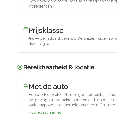
Een gevarieerd menu met seizoensgebonden g
ingrediënten.
Prijsklasse
€€
—
gemiddeld geprijsd
.
De prijzen liggen ro
deze regio.
Bereikbaarheid & locatie
Met de auto
Eetcafé Het Slakkenhuis
is goed bereikbaar met
omgeving zijn betaalde parkeerplaatsen beschikb
parkeerapp voor de actuele tarieven in Ommen.
Routebeschrijving →