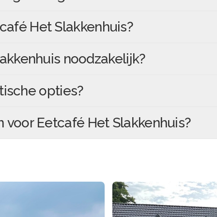
café Het Slakkenhuis
?
lakkenhuis
noodzakelijk?
tische opties?
n voor
Eetcafé Het Slakkenhuis
?