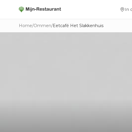
In 
Home
/
Ommen
/
Eetcafé Het Slakkenhuis