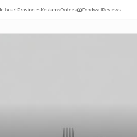
de buurt
Provincies
Keukens
Ontdek
Foodwall
Reviews