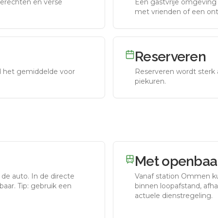
erechten en verse
Een gastvrije omgeving g
met vrienden of een on
Reserveren
nd het gemiddelde voor
Reserveren wordt sterk 
piekuren.
Met openbaar
 de auto.
In de directe
Vanaf station
Ommen
ku
aar. Tip: gebruik een
binnen loopafstand, afhan
actuele dienstregeling.