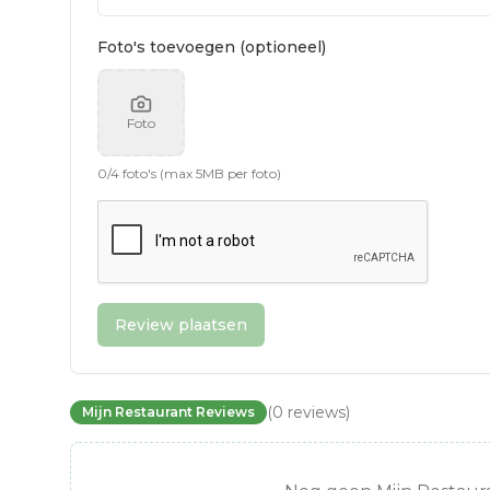
Foto's toevoegen (optioneel)
Foto
0
/
4
foto's (max 5MB per foto)
Review plaatsen
(
0
reviews
)
Mijn Restaurant Reviews