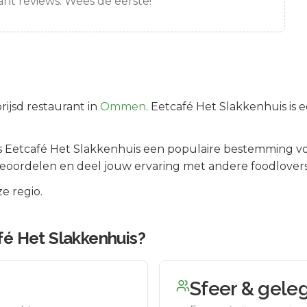
nt reviews. Wees de eerste!
rijsd
restaurant in
Ommen
.
Eetcafé Het Slakkenhuis is 
is
Eetcafé Het Slakkenhuis
een populaire bestemming vo
beoordelen en deel jouw ervaring met andere foodlovers
e regio.
fé Het Slakkenhuis
?
Sfeer & gele