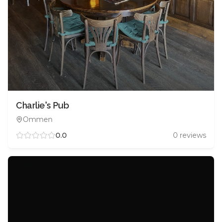
Charlie's Pub
Ommen
0.0
0
reviews