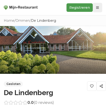
Registreren
Zoeken
Home
/
Ommen
/
De Lindenberg
In de buurt
Ontdek
Keukens
Foodwall
Reviews
Gesloten
De Lindenberg
0.0
(
0
reviews)