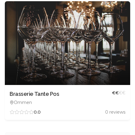
€
€
€
€
Brasserie Tante Pos
Ommen
0.0
0
reviews