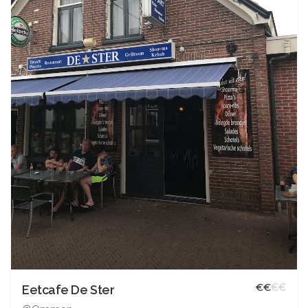
€
€
€
€
Eetcafe De Ster