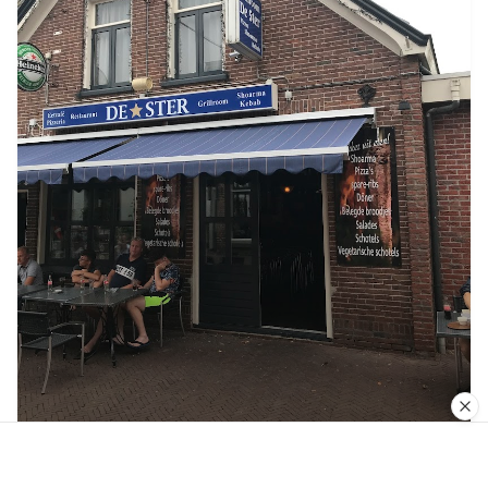
€
€
€
€
Eetcafe De Ster