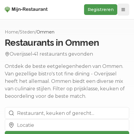
Registreren
Zoeken
Home
/
Steden
/
Ommen
In de buurt
Restaurants in
Ommen
Ontdek
Overijssel
•
41
restaurants gevonden
Keukens
Ontdek de beste eetgelegenheden van Ommen.
Foodwall
Van gezellige bistro's tot fine dining - Overijssel
Reviews
heeft het allemaal.
Ommen biedt een diverse mix
van culinaire stijlen.
Filter op prijsklasse, keuken of
beoordeling voor de beste match.