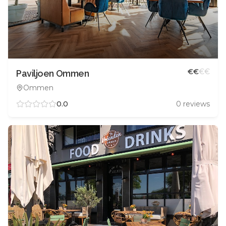
€
€
€
€
Paviljoen Ommen
Ommen
0.0
0
reviews