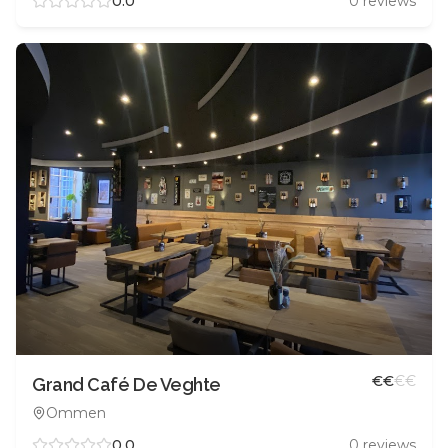
0.0
0
reviews
€
€
€
€
Grand Café De Veghte
Ommen
0.0
0
reviews