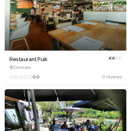
€
€
€
€
Restaurant Puik
Ommen
0.0
0
reviews