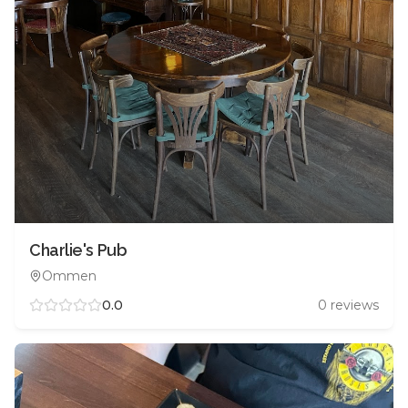
Charlie's Pub
Ommen
0.0
0
reviews