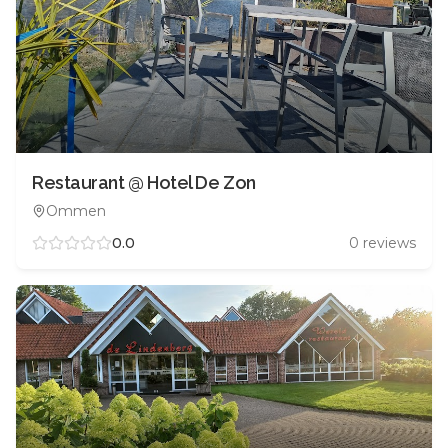
Restaurant @ Hotel De Zon
Ommen
0.0
0
reviews