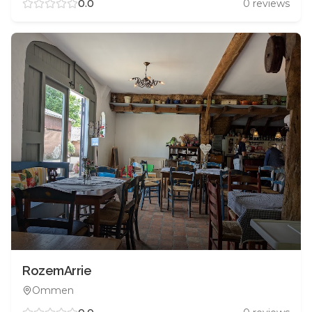
0.0
0
reviews
RozemArrie
Ommen