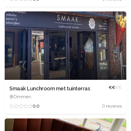
€
€
€
€
Smaak Lunchroom met tuinterras
Ommen
0.0
0
reviews