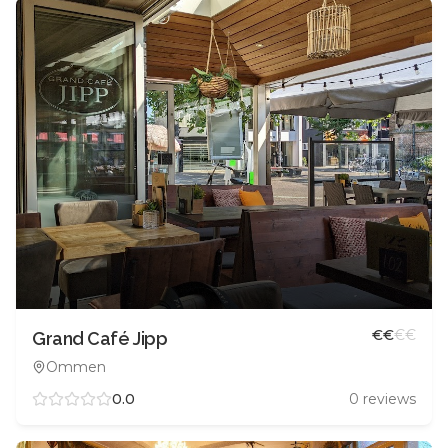
€
€
€
€
Grand Café Jipp
Ommen
0.0
0
reviews