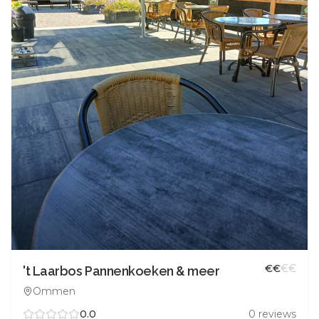
€
€
€
€
't Laarbos Pannenkoeken & meer
Ommen
0.0
0
reviews