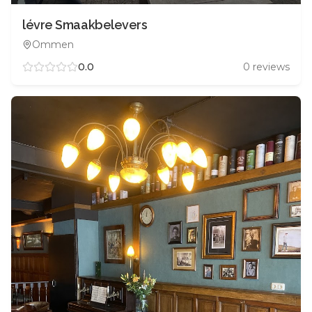
lévre Smaakbelevers
Ommen
0.0
0
reviews