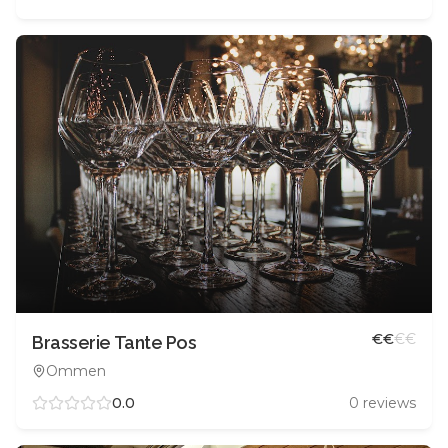
€
€
€
€
Brasserie Tante Pos
Ommen
0.0
0
reviews