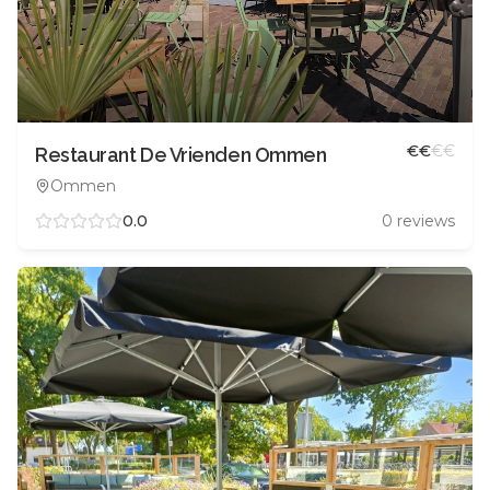
€
€
€
€
Restaurant De Vrienden Ommen
Ommen
0.0
0
reviews