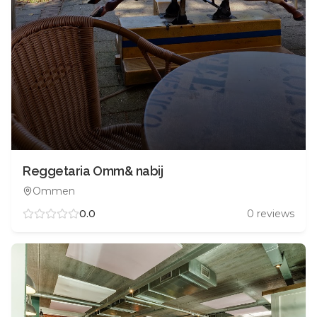
Reggetaria Omm& nabij
Ommen
0.0
0
reviews