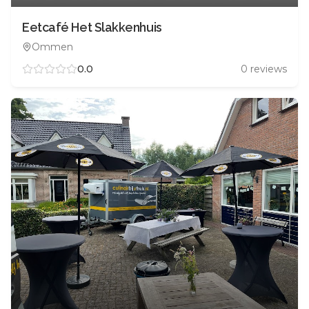
Eetcafé Het Slakkenhuis
Ommen
0.0
0
reviews