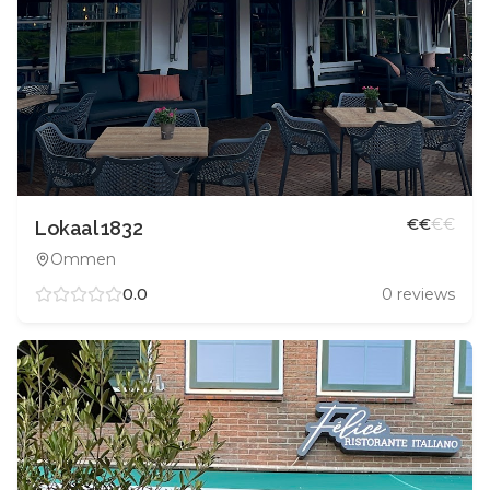
€
€
€
€
Lokaal 1832
Ommen
0.0
0
reviews