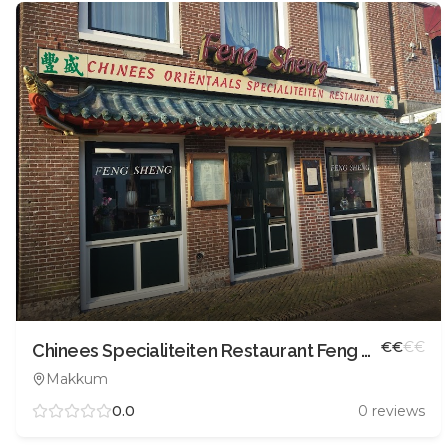
€
€
€
€
Chinees Specialiteiten Restaurant Feng Sheng
Makkum
0.0
0
reviews