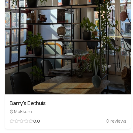
Barry's Eethuis
Makkum
0.0
0
reviews