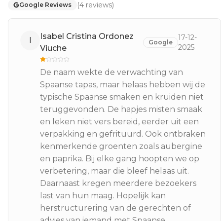
(
4
reviews
)
Google Reviews
Isabel Cristina Ordonez
17-12-
I
Google
2025
Viuche
De naam wekte de verwachting van
Spaanse tapas, maar helaas hebben wij de
typische Spaanse smaken en kruiden niet
teruggevonden. De hapjes misten smaak
en leken niet vers bereid, eerder uit een
verpakking en gefrituurd. Ook ontbraken
kenmerkende groenten zoals aubergine
en paprika. Bij elke gang hoopten we op
verbetering, maar die bleef helaas uit.
Daarnaast kregen meerdere bezoekers
last van hun maag. Hopelijk kan
herstructurering van de gerechten of
advies van iemand met Spaanse