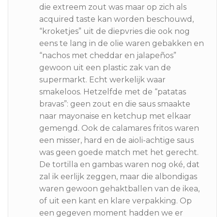
die extreem zout was maar op zich als
acquired taste kan worden beschouwd,
“kroketjes” uit de diepvries die ook nog
eens te lang in de olie waren gebakken en
“nachos met cheddar en jalapeños”
gewoon uit een plastic zak van de
supermarkt. Echt werkelijk waar
smakeloos. Hetzelfde met de “patatas
bravas”: geen zout en die saus smaakte
naar mayonaise en ketchup met elkaar
gemengd. Ook de calamares fritos waren
een misser, hard en de aioli-achtige saus
was geen goede match met het gerecht.
De tortilla en gambas waren nog oké, dat
zal ik eerlijk zeggen, maar die albondigas
waren gewoon gehaktballen van de ikea,
of uit een kant en klare verpakking. Op
een gegeven moment hadden we er