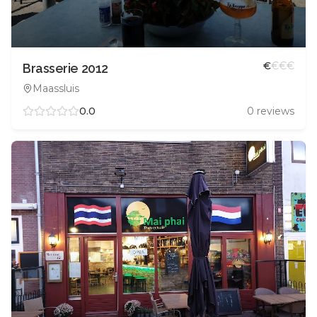
€
€
€
€
Brasserie 2012
Maassluis
0.0
0
reviews