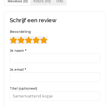
Reviews (
0
)
Foto's (
10
)
Info
Schrijf een review
Beoordeling
Je naam *
Je email *
Titel (optioneel)