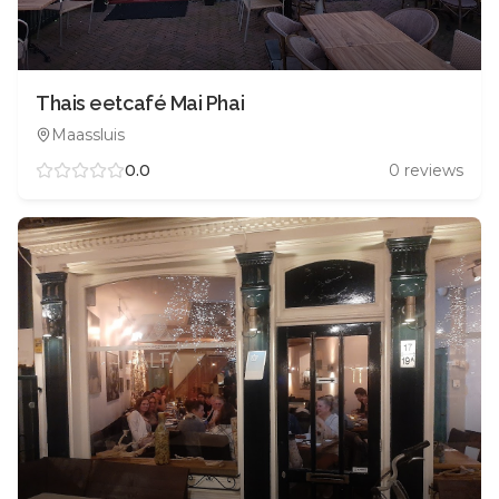
Thais eetcafé Mai Phai
Maassluis
0.0
0
reviews