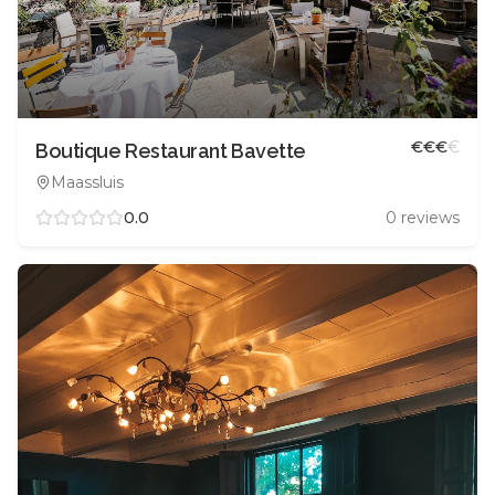
€
€
€
€
Boutique Restaurant Bavette
Maassluis
0.0
0
reviews