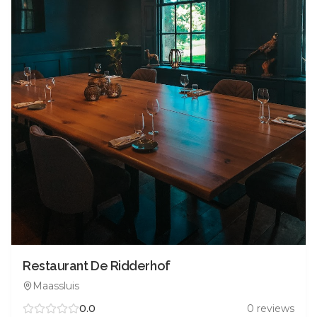
Restaurant De Ridderhof
Maassluis
0.0
0
reviews