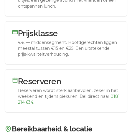
uitjes, een gezellige avond met vrienden of een
ontspannen lunch.
Prijsklasse
€€
—
middensegment
.
Hoofdgerechten liggen
meestal tussen €15 en €25. Een uitstekende
prijs-kwaliteitverhouding.
Reserveren
Reserveren wordt sterk aanbevolen, zeker in het
weekend en tijdens piekuren.
Bel direct naar
0181
214 634
.
Bereikbaarheid & locatie