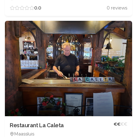
0.0
0
reviews
€
€
€
€
Restaurant La Caleta
Maassluis