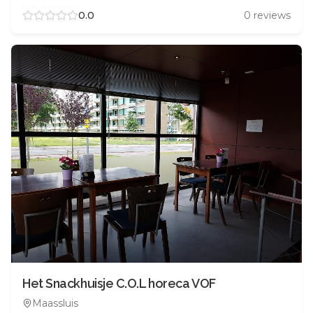
0.0
0
reviews
Het Snackhuisje C.O.L horeca VOF
Maassluis