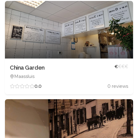
€
€
€
€
China Garden
Maassluis
0.0
0
reviews