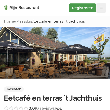
Registreren
Zoeken
Home
/
Maassluis
/
Eetcafé en terras `t Jachthuis
In de buurt
Ontdek
Keukens
Foodwall
Reviews
Gesloten
Eetcafé en terras `t Jachthuis
0.0
(
0
reviews)
€€