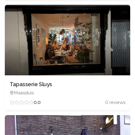
Tapasserie Sluys
Maassluis
0.0
0
reviews