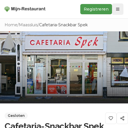
Registreren
Zoeken
Home
/
Maassluis
/
Cafetaria-Snackbar Spek
In de buurt
Ontdek
Keukens
Foodwall
Reviews
Gesloten
Cafetaria-Snackbar Spek