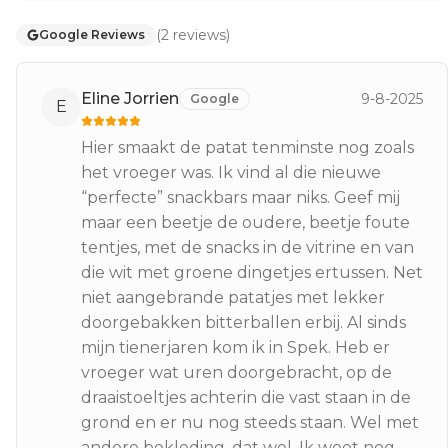
(
2
reviews
)
Google Reviews
Eline Jorrien
9-8-2025
Google
E
Hier smaakt de patat tenminste nog zoals
het vroeger was. Ik vind al die nieuwe
“perfecte” snackbars maar niks. Geef mij
maar een beetje de oudere, beetje foute
tentjes, met de snacks in de vitrine en van
die wit met groene dingetjes ertussen. Net
niet aangebrande patatjes met lekker
doorgebakken bitterballen erbij. Al sinds
mijn tienerjaren kom ik in Spek. Heb er
vroeger wat uren doorgebracht, op de
draaistoeltjes achterin die vast staan in de
grond en er nu nog steeds staan. Wel met
andere bekleding, dat wel. Ik weet nog