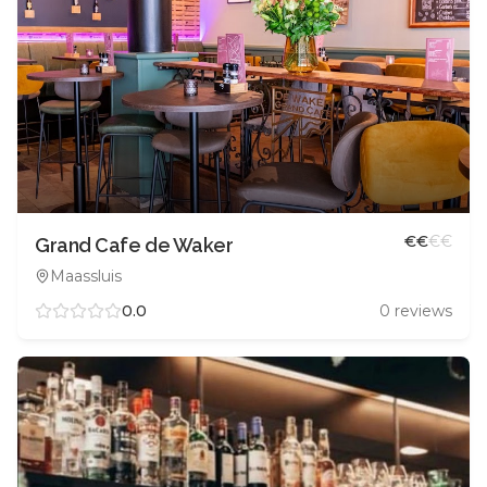
€
€
€
€
Grand Cafe de Waker
Maassluis
0.0
0
reviews