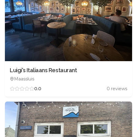
Luigi's Italiaans Restaurant
Maassluis
0.0
0
reviews