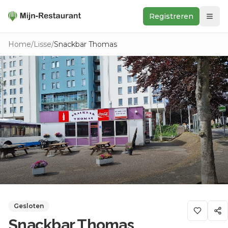
Registreren
Zoeken
Home
/
Lisse
/
Snackbar Thomas
In de buurt
Ontdek
Keukens
Foodwall
Reviews
Gesloten
Snackbar Thomas