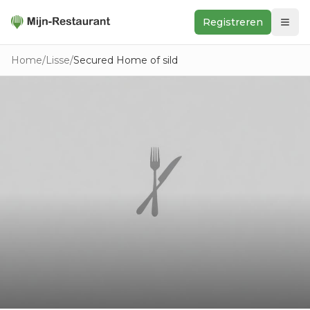
Registreren
Zoeken
Home
/
Lisse
/
Secured Home of sild
In de buurt
Ontdek
Keukens
Foodwall
Reviews