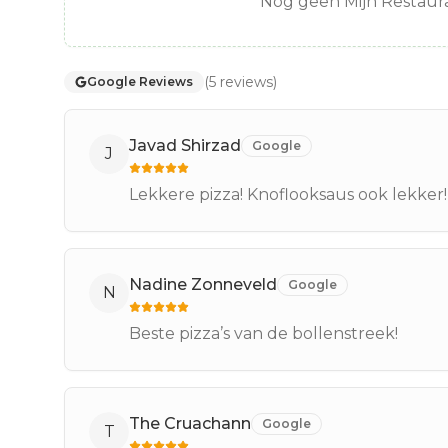
Nog geen Mijn Restaura
(
5
reviews
)
Google Reviews
Javad Shirzad
Google
J
Lekkere pizza! Knoflooksaus ook lekker!
Nadine Zonneveld
Google
N
Beste pizza’s van de bollenstreek!
The Cruachann
Google
T