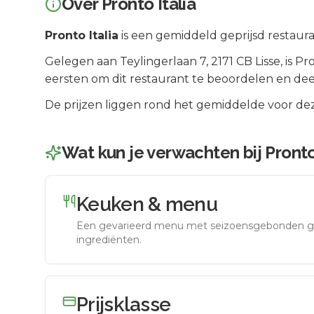
Over
Pronto Italia
Pronto Italia
is een
gemiddeld geprijsd
restaura
Gelegen aan
Teylingerlaan 7
, 2171 CB
Lisse
, is
Pro
eersten om dit restaurant te beoordelen en dee
De prijzen liggen rond het gemiddelde voor dez
Wat kun je verwachten bij
Pronto
Keuken & menu
Een gevarieerd menu met seizoensgebonden g
ingrediënten.
Prijsklasse