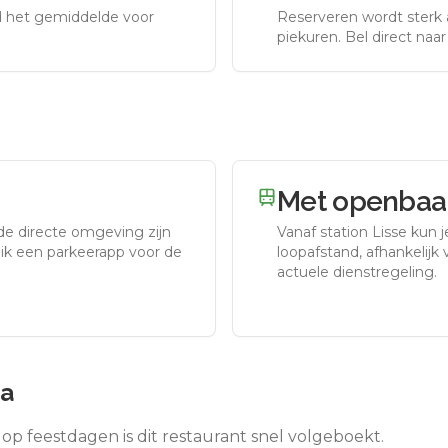
nd het gemiddelde voor
Reserveren wordt sterk 
piekuren.
Bel direct naa
Met openbaar
de directe omgeving zijn
Vanaf station
Lisse
kun j
uik een parkeerapp voor de
loopafstand, afhankelijk v
actuele dienstregeling.
ia
op feestdagen is dit restaurant snel volgeboekt.