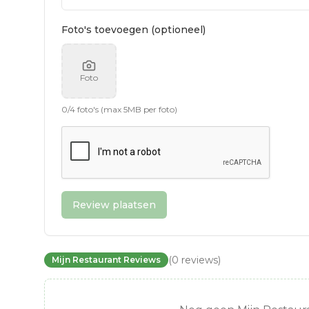
Foto's toevoegen (optioneel)
Foto
0
/
4
foto's (max 5MB per foto)
Review plaatsen
(
0
reviews
)
Mijn Restaurant Reviews