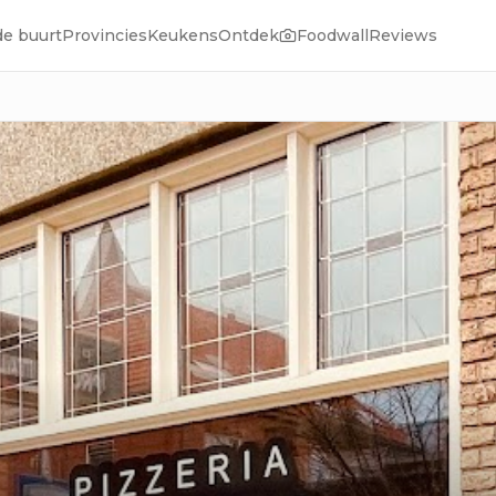
de buurt
Provincies
Keukens
Ontdek
Foodwall
Reviews