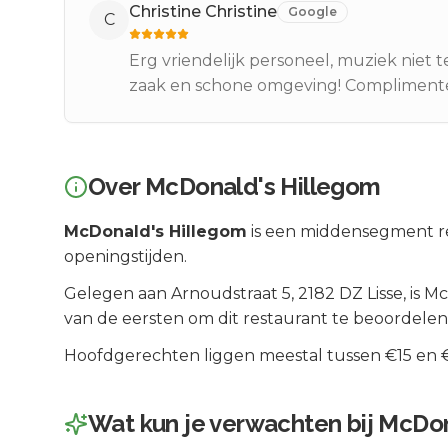
Christine Christine
Google
C
Erg vriendelijk personeel, muziek niet 
zaak en schone omgeving! Compliment
Over
McDonald's Hillegom
McDonald's Hillegom
is een
middensegment
r
openingstijden.
Gelegen aan
Arnoudstraat 5
, 2182 DZ
Lisse
, is
Mc
van de eersten om dit restaurant te beoordelen
Hoofdgerechten liggen meestal tussen €15 en €2
Wat kun je verwachten bij
McDon