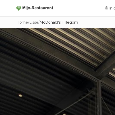
In 
Home
/
Lisse
/
McDonald's Hillegom