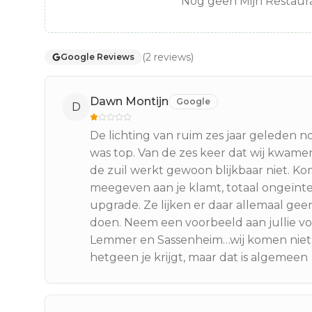
Nog geen Mijn Restaura
(
2
reviews
)
Google Reviews
Dawn Montijn
Google
D
De lichting van ruim zes jaar geleden n
was top. Van de zes keer dat wij kwame
de zuil werkt gewoon blijkbaar niet. Kom
meegeven aan je klamt, totaal ongeïnte
upgrade. Ze lijken er daar allemaal gee
doen. Neem een voorbeeld aan jullie voorg
Lemmer en Sassenheim…wij komen niet m
hetgeen je krijgt, maar dat is algemeen