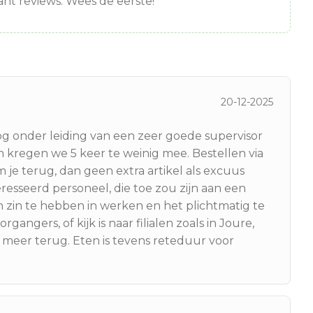
nt reviews. Wees de eerste!
20-12-2025
og onder leiding van een zeer goede supervisor
n kregen we 5 keer te weinig mee. Bestellen via
 je terug, dan geen extra artikel als excuus
resseerd personeel, die toe zou zijn aan een
n zin te hebben in werken en het plichtmatig te
angers, of kijk is naar filialen zoals in Joure,
eer terug. Eten is tevens reteduur voor