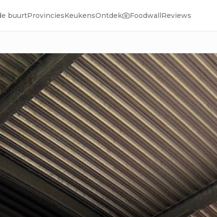
de buurt
Provincies
Keukens
Ontdek
Foodwall
Reviews