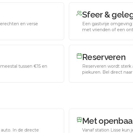
Sfeer & gele
erechten en verse
Een gastvrije omgeving g
met vrienden of een on
Reserveren
meestal tussen €15 en
Reserveren wordt sterk 
piekuren.
Bel direct naa
Met openbaar
 auto.
In de directe
Vanaf station
Lisse
kun j