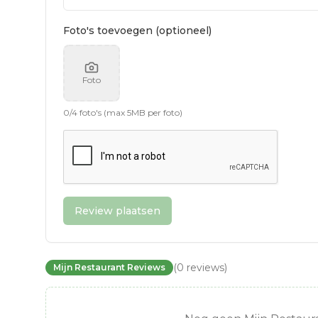
Foto's toevoegen (optioneel)
Foto
0
/
4
foto's (max 5MB per foto)
Review plaatsen
(
0
reviews
)
Mijn Restaurant Reviews