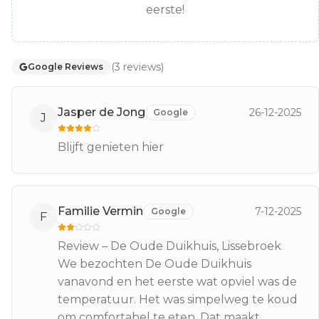
eerste!
(
3
reviews
)
Google Reviews
Jasper de Jong
26-12-2025
Google
J
Blijft genieten hier
Familie Vermin
7-12-2025
Google
F
Review – De Oude Duikhuis, Lissebroek
We bezochten De Oude Duikhuis
vanavond en het eerste wat opviel was de
temperatuur. Het was simpelweg te koud
om comfortabel te eten. Dat maakt