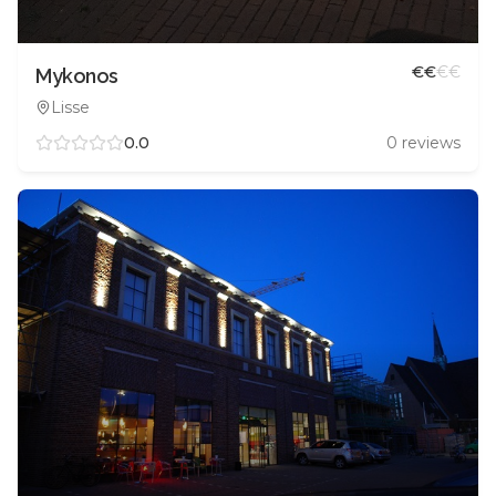
€
€
€
€
Mykonos
Lisse
0.0
0
reviews