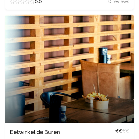
0.0
0
reviews
€
€
€
€
Eetwinkel de Buren