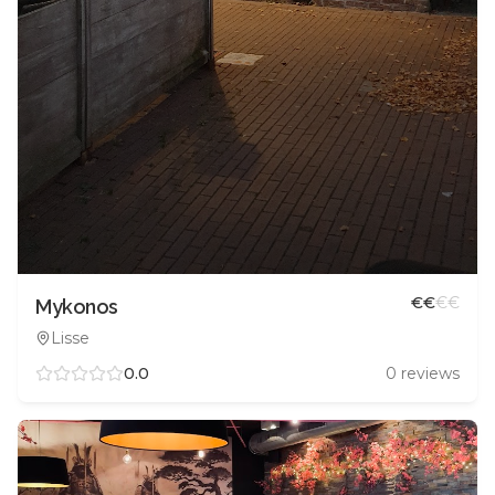
€
€
€
€
Mykonos
Lisse
0.0
0
reviews