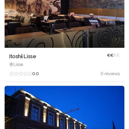
€
€
€
€
Itoshii Lisse
Lisse
0.0
0
reviews