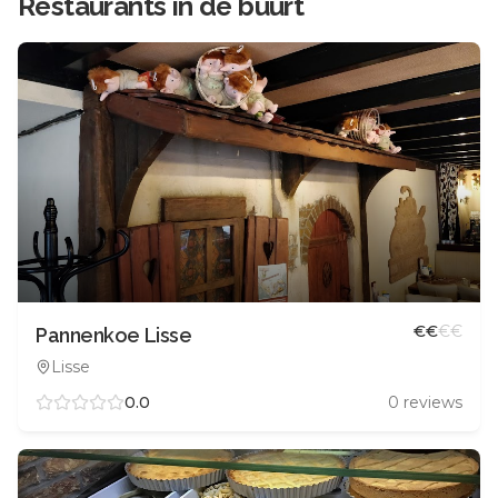
Restaurants in de buurt
€
€
€
€
Pannenkoe Lisse
Lisse
0.0
0
reviews