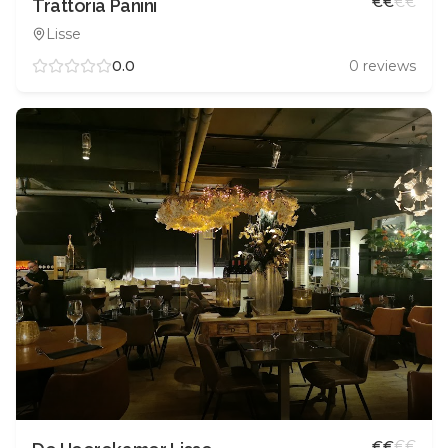
€
€
€
€
Trattoria Panini
Lisse
0.0
0
reviews
€
€
€
€