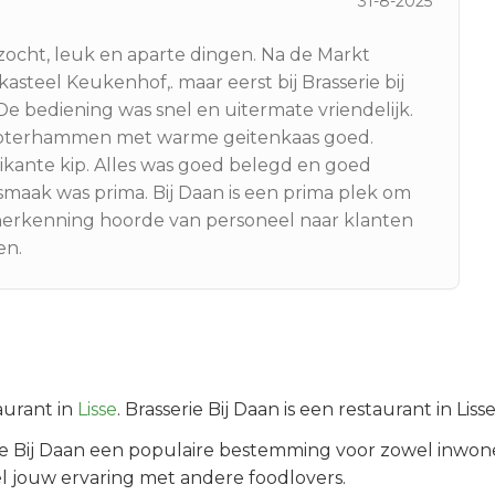
31-8-2025
ocht, leuk en aparte dingen. Na de Markt
asteel Keukenhof,. maar eerst bij Brasserie bij
e bediening was snel en uitermate vriendelijk.
 boterhammen met warme geitenkaas goed.
ante kip. Alles was goed belegd en goed
smaak was prima. Bij Daan is een prima plek om
 herkenning hoorde van personeel naar klanten
en.
aurant in
Lisse
.
Brasserie Bij Daan is een restaurant in Lis
e Bij Daan
een populaire bestemming voor zowel inwone
l jouw ervaring met andere foodlovers.