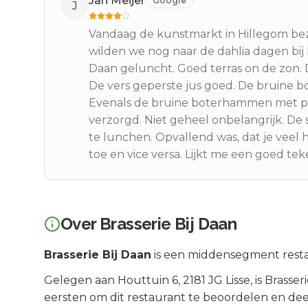
Jan Meijer
Google
J
Vandaag de kunstmarkt in Hillegom bez
wilden we nog naar de dahlia dagen bij k
Daan geluncht. Goed terras on de zon. D
De vers geperste jus goed. De bruine
Evenals de bruine boterhammen met pik
verzorgd. Niet geheel onbelangrijk. De 
te lunchen. Opvallend was, dat je veel
toe en vice versa. Lijkt me een goed tek
Over
Brasserie Bij Daan
Brasserie Bij Daan
is een
middensegment
rest
Gelegen aan
Houttuin 6
, 2181 JG
Lisse
, is
Brasseri
eersten om dit restaurant te beoordelen en dee