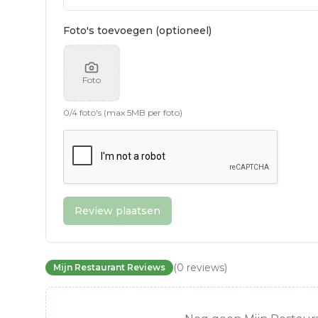
Foto's toevoegen (optioneel)
Foto
0
/
4
foto's (max 5MB per foto)
Review plaatsen
(
0
reviews
)
Mijn Restaurant Reviews