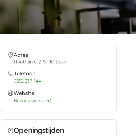
Adres
Houttuin 6
, 2181 JG
Lisse
Telefoon
0252 237 144
Website
Bezoek website
Openingstijden