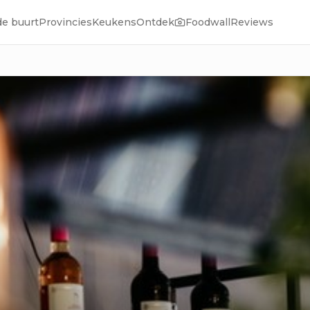
de buurt
Provincies
Keukens
Ontdek
Foodwall
Reviews