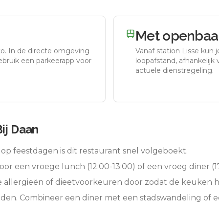
Met openbaar
to.
In de directe omgeving
Vanaf station
Lisse
kun j
gebruik een parkeerapp voor
loopafstand, afhankelijk v
actuele dienstregeling.
Bij Daan
op feestdagen is dit restaurant snel volgeboekt.
oor een vroege lunch (12:00-13:00) of een vroeg diner (17
e allergieën of dieetvoorkeuren door zodat de keuken 
ieden. Combineer een diner met een stadswandeling of 