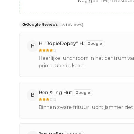
Nog geen Mijn Restaura
(
3
reviews
)
Google Reviews
H. “JopieDopey” H.
Google
H
Heerlijke lunchroom in het centrum van 
prima. Goede kaart.
Ben & Ing Hut
Google
B
Binnen zware frituur lucht jammer ziet e