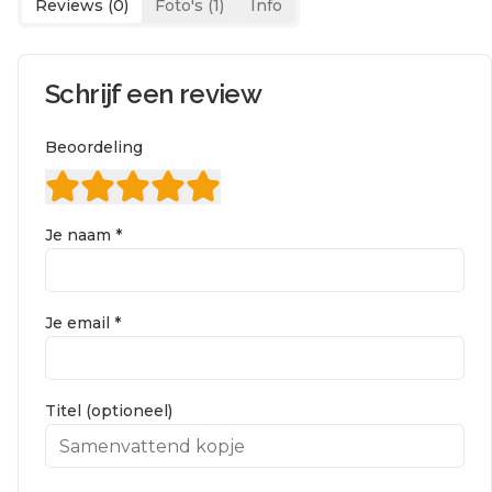
Reviews (
0
)
Foto's (
1
)
Info
Schrijf een review
Beoordeling
Je naam *
Je email *
Titel (optioneel)