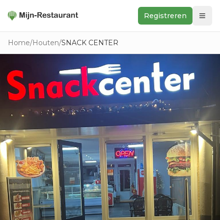
Registreren
Zoeken
Home
/
Houten
/
SNACK CENTER
In de buurt
Ontdek
Keukens
Foodwall
Reviews