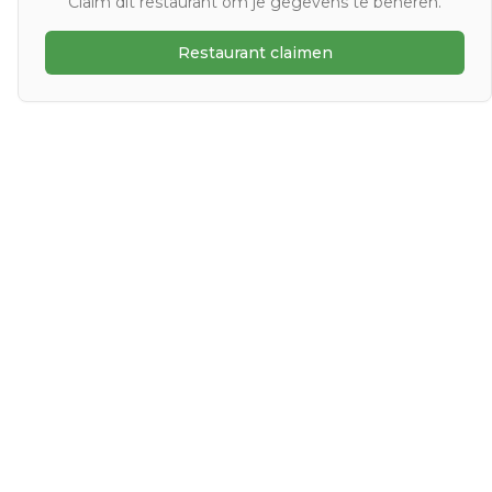
Claim dit restaurant om je gegevens te beheren.
Restaurant claimen