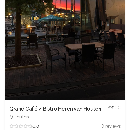
€
€
€
€
Grand Café / Bistro Heren van Houten
Houten
0.0
0
reviews