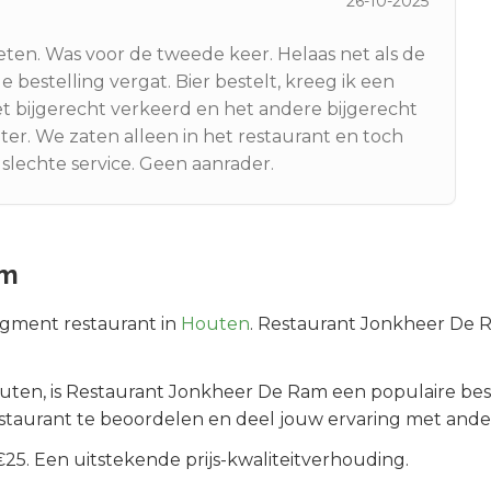
26-10-2025
en. Was voor de tweede keer. Helaas net als de
e bestelling vergat. Bier bestelt, kreeg ik een
et bijgerecht verkeerd en het andere bijgerecht
er. We zaten alleen in het restaurant en toch
slechte service. Geen aanrader.
am
egment
restaurant in
Houten
.
Restaurant Jonkheer De Ra
uten
, is
Restaurant Jonkheer De Ram
een populaire bes
staurant te beoordelen en deel jouw ervaring met ande
5. Een uitstekende prijs-kwaliteitverhouding.