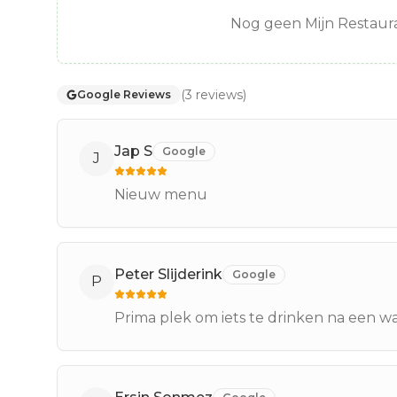
Nog geen Mijn Restaura
(
3
reviews
)
Google Reviews
Jap S
Google
J
Nieuw menu
Peter Slijderink
Google
P
Prima plek om iets te drinken na een wa