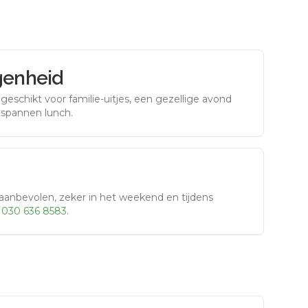
genheid
eschikt voor familie-uitjes, een gezellige avond
tspannen lunch.
aanbevolen, zeker in het weekend en tijdens
r
030 636 8583
.