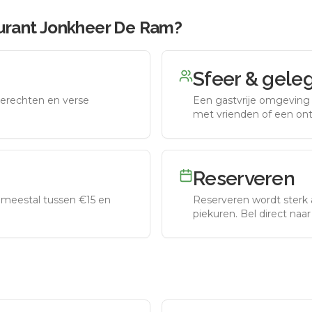
urant Jonkheer De Ram
?
Sfeer & gele
erechten en verse
Een gastvrije omgeving g
met vrienden of een on
Reserveren
meestal tussen €15 en
Reserveren wordt sterk 
piekuren.
Bel direct naa