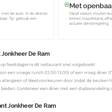
Met openbaar
r met de auto.
In de directe
Vanaf station
Houten
kun
aar. Tip: gebruik een
binnen loopafstand, afhan
actuele dienstregeling.
t Jonkheer De Ram
op feestdagen is dit restaurant snel volgeboekt.
oor een vroege lunch (12:00-13:00) of een vroeg diner (17
e allergieën of dieetvoorkeuren door zodat de keuken 
e bieden. Combineer een diner met een stadswandeling 
ant Jonkheer De Ram