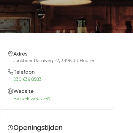
Adres
Jonkheer Ramweg 22
, 3998 JR
Houten
Telefoon
030 636 8583
Website
Bezoek website
Openingstijden