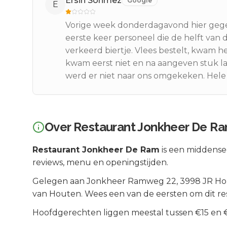
Ersin Sonmez
Google
E
Vorige week donderdagavond hier geget
eerste keer personeel die de helft van d
verkeerd biertje. Vlees bestelt, kwam h
kwam eerst niet en na aangeven stuk lat
werd er niet naar ons omgekeken. Hele 
Over
Restaurant Jonkheer De R
Restaurant Jonkheer De Ram
is een
middens
reviews, menu en openingstijden.
Gelegen aan
Jonkheer Ramweg 22
, 3998 JR
Ho
van
Houten
.
Wees een van de eersten om dit re
Hoofdgerechten liggen meestal tussen €15 en €2