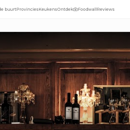
de buurt
Provincies
Keukens
Ontdek
Foodwall
Reviews