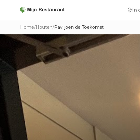
In 
Home
/
Houten
/
Paviljoen de Toekomst