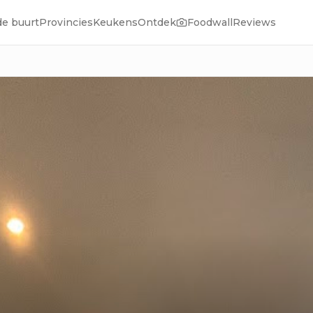
de buurt
Provincies
Keukens
Ontdek
Foodwall
Reviews