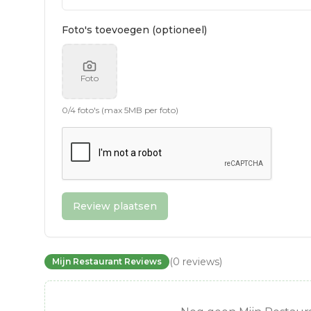
Foto's toevoegen (optioneel)
Foto
0
/
4
foto's (max 5MB per foto)
Review plaatsen
(
0
reviews
)
Mijn Restaurant Reviews