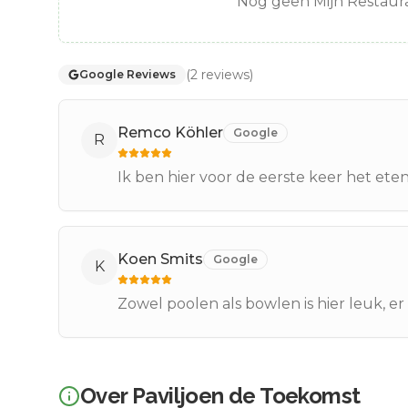
Nog geen Mijn Restaura
(
2
reviews
)
Google Reviews
Remco Köhler
Google
R
Ik ben hier voor de eerste keer het eten
Koen Smits
Google
K
Zowel poolen als bowlen is hier leuk, er 
Over
Paviljoen de Toekomst