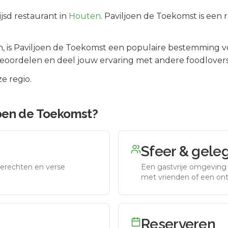
jsd
restaurant in
Houten
.
Paviljoen de Toekomst is een 
n
, is
Paviljoen de Toekomst
een populaire bestemming vo
beoordelen en deel jouw ervaring met andere foodlovers
e regio.
joen de Toekomst
?
Sfeer & gele
erechten en verse
Een gastvrije omgeving g
met vrienden of een on
Reserveren