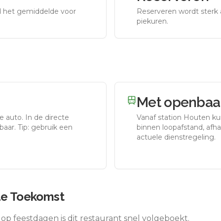
nd het gemiddelde voor
Reserveren wordt sterk 
piekuren.
Met openbaar
e auto.
In de directe
Vanaf station
Houten
kun
aar. Tip: gebruik een
binnen loopafstand, afhan
actuele dienstregeling.
de Toekomst
op feestdagen is dit restaurant snel volgeboekt.