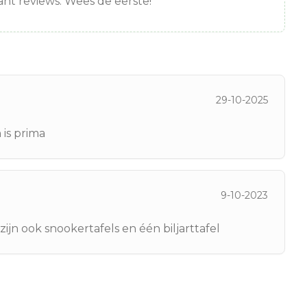
nt reviews. Wees de eerste!
29-10-2025
 is prima
9-10-2023
zijn ook snookertafels en één biljarttafel