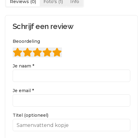
Reviews (
0
)
Foto's (
1
)
Info
Schrijf een review
Beoordeling
Je naam *
Je email *
Titel (optioneel)