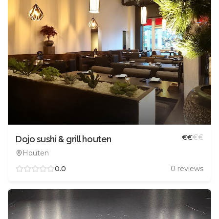
€
€
€
€
Dojo sushi & grill houten
Houten
0.0
0
reviews