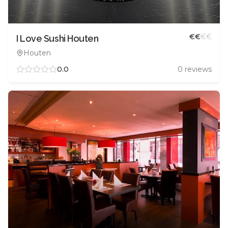
€
€
€
€
I Love Sushi Houten
Houten
0.0
0
reviews