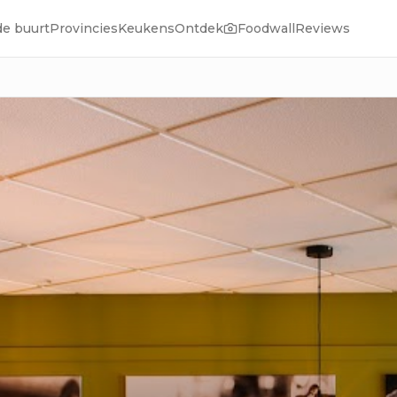
de buurt
Provincies
Keukens
Ontdek
Foodwall
Reviews