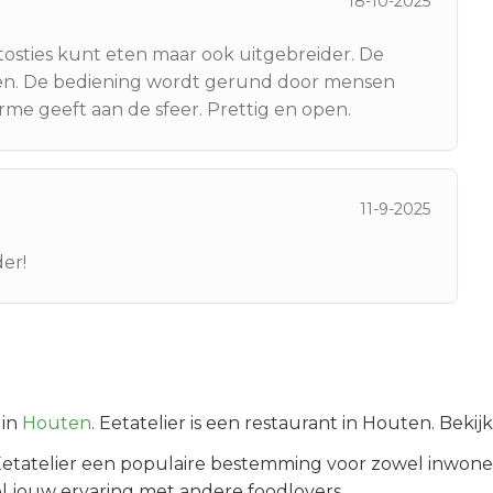
18-10-2025
tosties kunt eten maar ook uitgebreider. De
akken. De bediening wordt gerund door mensen
me geeft aan de sfeer. Prettig en open.
11-9-2025
er!
in
Houten
.
Eetatelier is een restaurant in Houten. Beki
etatelier
een populaire bestemming voor zowel inwoner
l jouw ervaring met andere foodlovers.