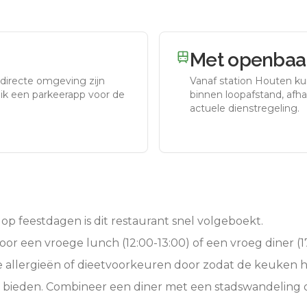
Met openbaar
 directe omgeving zijn
Vanaf station
Houten
kun
uik een parkeerapp voor de
binnen loopafstand, afhan
actuele dienstregeling.
op feestdagen is dit restaurant snel volgeboekt.
oor een vroege lunch (12:00-13:00) of een vroeg diner (17
e allergieën of dieetvoorkeuren door zodat de keuken 
e bieden. Combineer een diner met een stadswandeling 