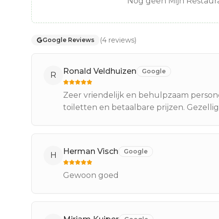
Nog geen Mijn Restaura
(
4
reviews
)
Google Reviews
Ronald Veldhuizen
Google
R
Zeer vriendelijk en behulpzaam persone
toiletten en betaalbare prijzen. Gezelli
Herman Visch
Google
H
Gewoon goed