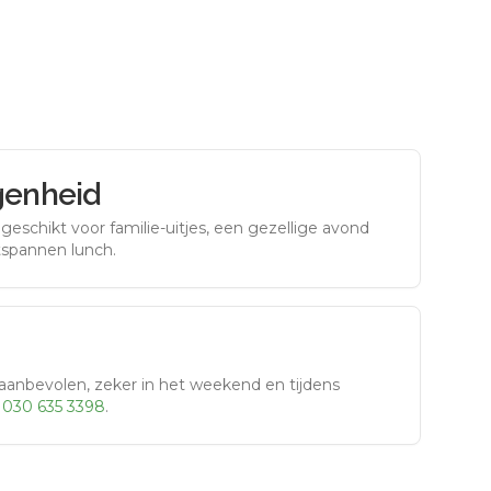
genheid
eschikt voor familie-uitjes, een gezellige avond
tspannen lunch.
aanbevolen, zeker in het weekend en tijdens
r
030 635 3398
.