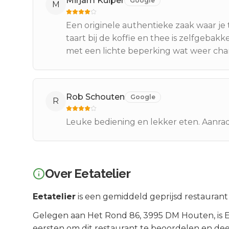
Mirjam Kuiper
Google
M
Een originele authentieke zaak waar je 
taart bij de koffie en thee is zelfgeb
met een lichte beperking wat weer char
Rob Schouten
Google
R
Leuke bediening en lekker eten. Aanrad
Over
Eetatelier
Eetatelier
is een
gemiddeld geprijsd
restaurant 
Gelegen aan
Het Rond 86
, 3995 DM
Houten
, is
E
eersten om dit restaurant te beoordelen en dee