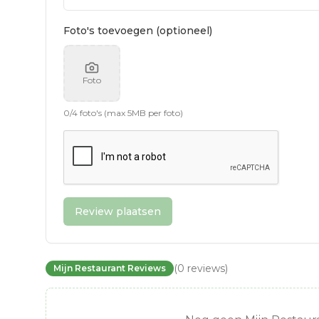
Foto's toevoegen (optioneel)
Foto
0
/
4
foto's (max 5MB per foto)
Review plaatsen
(
0
reviews
)
Mijn Restaurant Reviews