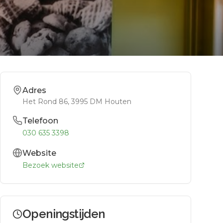
Adres
Het Rond 86
, 3995 DM
Houten
Telefoon
030 635 3398
Website
Bezoek website
Openingstijden