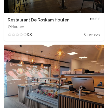
€
€
€
€
Restaurant De Roskam Houten
Houten
0.0
0
reviews