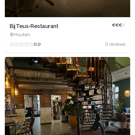
€
€
€
€
Bij Teus-Restaurant
Houten
0.0
0
reviews