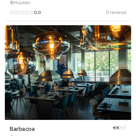
Houten
0.0
0
reviews
€
€
€
€
Barbacoa